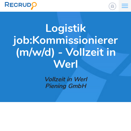
To
nav
Logistik
job:Kommissionierer
(m/w/d) - Vollzeit in
Werl
Vollzeit in Werl
Piening GmbH