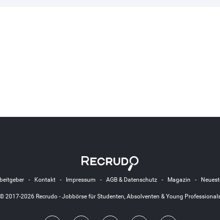
beitgeber
-
Kontakt
-
Impressum
-
AGB & Datenschutz
-
Magazin
-
Neuest
© 2017-2026 Recrudo - Jobbörse für Studenten, Absolventen & Young Professional