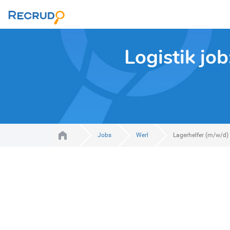
Logistik job
Jobs
Werl
Lagerhelfer (m/w/d)