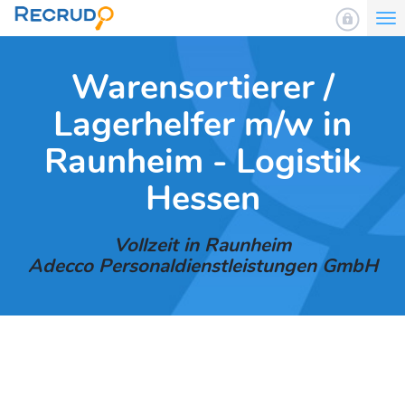
To
nav
Warensortierer /
Lagerhelfer m/w in
Raunheim - Logistik
Hessen
Vollzeit in Raunheim
Adecco Personaldienstleistungen GmbH