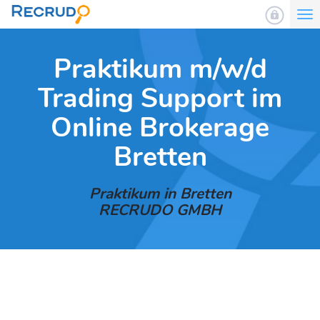
To
nav
Praktikum m/w/d
Trading Support im
Online Brokerage
Bretten
Praktikum in Bretten
RECRUDO GMBH