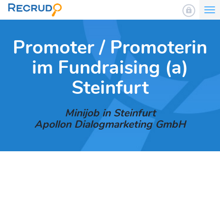
To
nav
Promoter / Promoterin
im Fundraising (a)
Steinfurt
Minijob in Steinfurt
Apollon Dialogmarketing GmbH