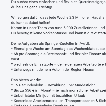
Du suchst einen einfachen und flexiblen Quereinsteigerj
du bei uns genau richtig!
Wir sorgen dafür, dass jede Woche 2,3 Millionen Haushal
du kannst dabei helfen!
Komm in unser Team von rund 5.000 Zustellerinnen und Z
Du benötigst keine Vorkenntnisse und kannst direkt start
Deine Aufgaben als Springer-Zusteller (m/w/d):
* Einmal pro Woche am Sonntag das Wochenblatt zustel
* 6h pro Sonntag als Bereitschaft und flexibler Einsatz a
wirst
* wechselnde Einsatzorte – deine genauen Arbeitsorte erfä
* Unterwegs mit deinem Auto in der Region Neuss
Das bieten wir dir:
* 15 € Stundenlohn – Bezahlung über Mindestlohn
* Bis zu 556 € im Monat – je nach monatlicher Arbeitszei
* Unbefristeter Minijob mit bezahltem Urlaub
* Kostenlose Arbeitsmaterialien: Transporttaschen & Sich
* Einfache & persönliche Einarbeitung