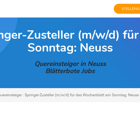
STELLENA
inger-Zusteller (m/w/d) f
Sonntag: Neuss
Quereinsteiger in Neuss
Blätterbote Jobs
uereinsteiger : Springer-Zusteller (m/w/d) für das Wochenblatt am Sonntag: Neuss