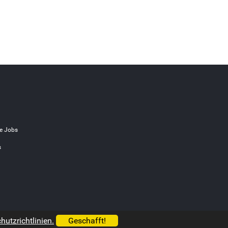
e Jobs
s
utzrichtlinien.
Geschafft!