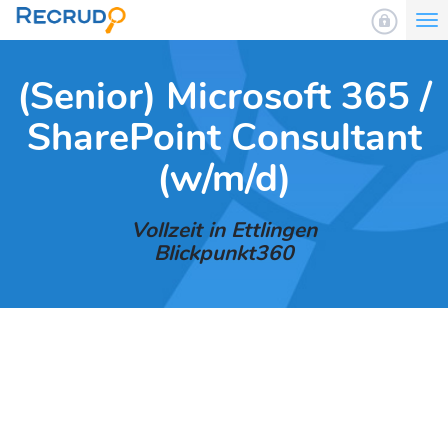
To
nav
(Senior) Microsoft 365 /
SharePoint Consultant
(w/m/d)
Vollzeit in Ettlingen
Blickpunkt360