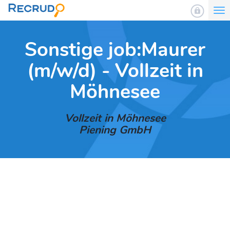
To
nav
Sonstige job:Maurer
(m/w/d) - Vollzeit in
Möhnesee
Vollzeit in Möhnesee
Piening GmbH