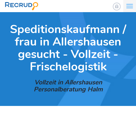
To
nav
Speditionskaufmann /
frau in Allershausen
gesucht - Vollzeit -
Frischelogistik
Vollzeit in Allershausen
Personalberatung Halm