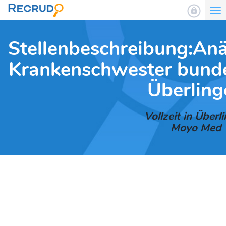
To
nav
Stellenbeschreibung:Anä
Krankenschwester bunde
Überling
Vollzeit in Überl
Moyo Med