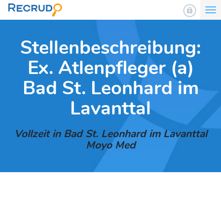
To
nav
Stellenbeschreibung:
Ex. Atlenpfleger (a)
Bad St. Leonhard im
Lavanttal
Vollzeit in Bad St. Leonhard im Lavanttal
Moyo Med