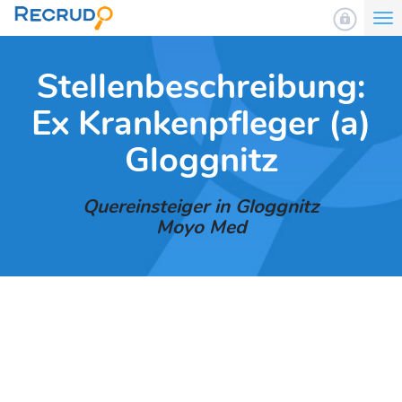
To
nav
Stellenbeschreibung:
Ex Krankenpfleger (a)
Gloggnitz
Quereinsteiger in Gloggnitz
Moyo Med