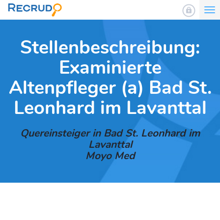
To
nav
Stellenbeschreibung:
Examinierte
Altenpfleger (a) Bad St.
Leonhard im Lavanttal
Quereinsteiger in Bad St. Leonhard im
Lavanttal
Moyo Med