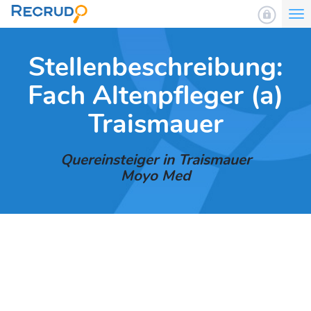
To
nav
Stellenbeschreibung:
Fach Altenpfleger (a)
Traismauer
Quereinsteiger in Traismauer
Moyo Med