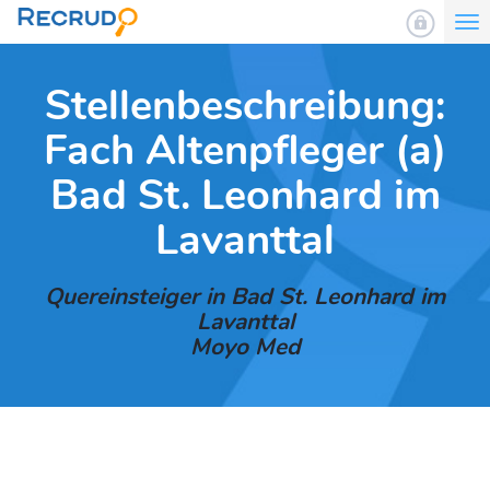
To
nav
Stellenbeschreibung:
Fach Altenpfleger (a)
Bad St. Leonhard im
Lavanttal
Quereinsteiger in Bad St. Leonhard im
Lavanttal
Moyo Med