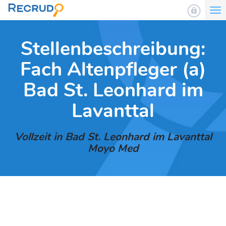
To
nav
Stellenbeschreibung:
Fach Altenpfleger (a)
Bad St. Leonhard im
Lavanttal
Vollzeit in Bad St. Leonhard im Lavanttal
Moyo Med