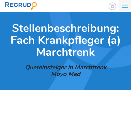
To
nav
Stellenbeschreibung:
Fach Krankpfleger (a)
Marchtrenk
Quereinsteiger in Marchtrenk
Moyo Med