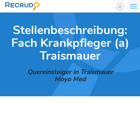
To
nav
Stellenbeschreibung:
Fach Krankpfleger (a)
Traismauer
Quereinsteiger in Traismauer
Moyo Med