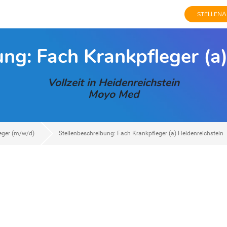
STELLENA
ung: Fach Krankpfleger (a)
Vollzeit in Heidenreichstein
Moyo Med
leger (m/w/d)
Stellenbeschreibung: Fach Krankpfleger (a) Heidenreichstein