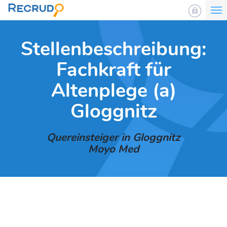
To
nav
Stellenbeschreibung:
Fachkraft für
Altenplege (a)
Gloggnitz
Quereinsteiger in Gloggnitz
Moyo Med