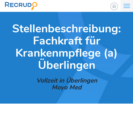
To
nav
Stellenbeschreibung:
Fachkraft für
Krankenmpflege (a)
Überlingen
Vollzeit in Überlingen
Moyo Med