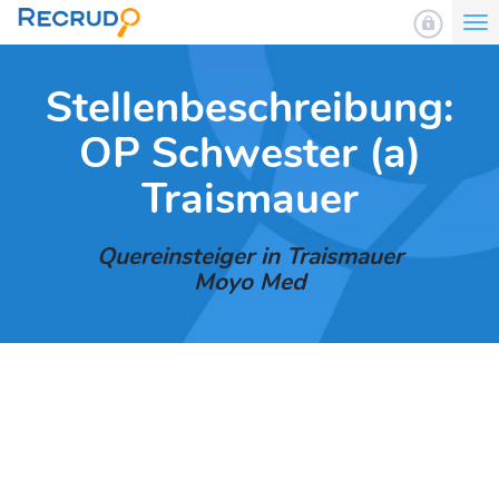
To
nav
Stellenbeschreibung:
OP Schwester (a)
Traismauer
Quereinsteiger in Traismauer
Moyo Med