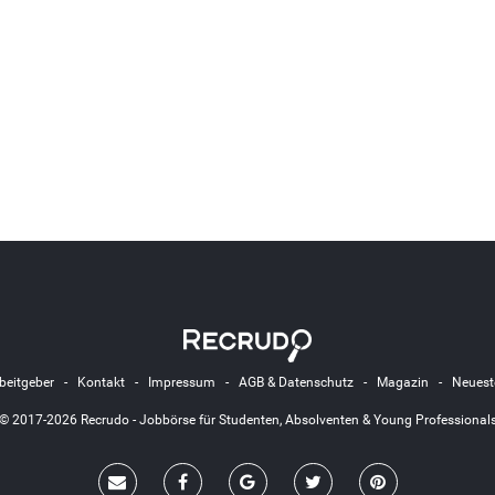
beitgeber
-
Kontakt
-
Impressum
-
AGB & Datenschutz
-
Magazin
-
Neuest
© 2017-2026 Recrudo - Jobbörse für Studenten, Absolventen & Young Professional