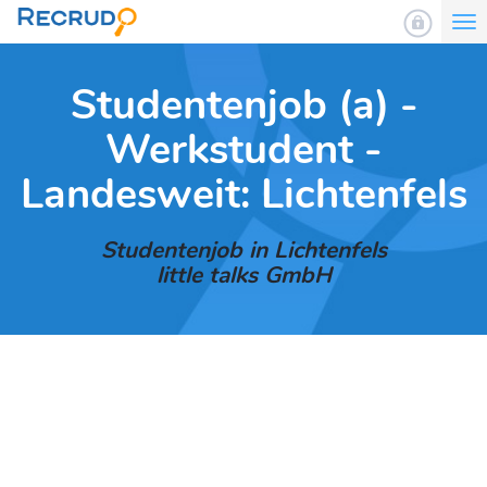
To
nav
Studentenjob (a) -
Werkstudent -
Landesweit: Lichtenfels
Studentenjob in Lichtenfels
little talks GmbH