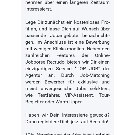
neh­men über ei­nen länge­ren Zeit­raum
in­ter­es­sierst.
Le­ge Dir zu­nächst ein kos­ten­lo­ses Pro­
fil an, und las­se Dich auf Wunsch über
pas­sen­de Job­an­ge­bo­te be­nach­rich­ti­
gen. Im An­schluss ist ei­ne Be­wer­bung
mit we­ni­gen Klicks mög­lich. Neben den
zahlreichen Features der Online-
Jobbörse Recrudo, bieten wir Dir einen
einzigartigen Service "TOP JOB" der
Agentur an. Durch Job-Matching
werden Bewerber für exklusive und
meist unvergessliche Jobs selektiert,
wie Testfahrer, VIP-Assistent, Tour-
Begleiter oder Warm-Upper.
Haben wir Dein Interessierte geweckt?
Dann registriere Dich jetzt auf Recrudo!
*Die Abrechnung der Arbeitszeit erfolgt