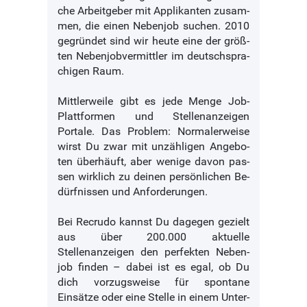
che Ar­beit­ge­ber mit Applikanten zu­sam­
men, die ei­nen Ne­ben­job su­chen. 2010
ge­grün­det sind wir heu­te ei­ne der größ­
ten Nebenjobvermittler im deutsch­spra­
chi­gen Raum.
Mitt­ler­wei­le gibt es je­de Men­ge Job-
Platt­for­men und Stellenanzeigen
Portale. Das Pro­blem: Nor­ma­ler­wei­se
wirst Du zwar mit un­zäh­li­gen An­ge­bo­
ten über­häuft, aber we­ni­ge da­von pas­
sen wirk­lich zu dei­nen per­sön­li­chen Be­
dürf­nis­sen und An­for­de­run­gen.
Bei Recrudo kannst Du da­ge­gen ge­zielt
aus über 200.000 aktuelle
Stellenanzeigen den perfekten Ne­ben­
job fin­den – dabei ist es egal, ob Du
dich vor­zugs­wei­se für spontane
Einsätze oder ei­ne Stel­le in ei­nem Un­ter­