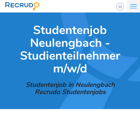
To
nav
Studentenjob
Neulengbach -
Studienteilnehmer
m/w/d
Studentenjob in Neulengbach
Recrudo Studentenjobs