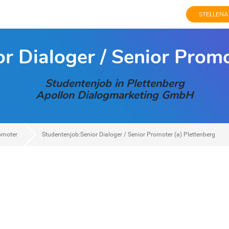
STELLENA
r Dialoger / Senior Promo
Studentenjob in Plettenberg
Apollon Dialogmarketing GmbH
romoter
Studentenjob:Senior Dialoger / Senior Promoter (a) Plettenberg