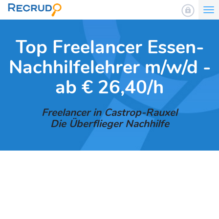
To
nav
Top Freelancer Essen-
Nachhilfelehrer m/w/d -
ab € 26,40/h
Freelancer in Castrop-Rauxel
Die Überflieger Nachhilfe