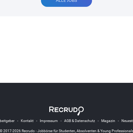
ALLE JOBS
beitgeber
-
Kontakt
-
Impressum
-
AGB & Datenschutz
-
Magazin
-
Neuest
© 2017-2026 Recrudo - Jobbörse für Studenten, Absolventen & Young Professional