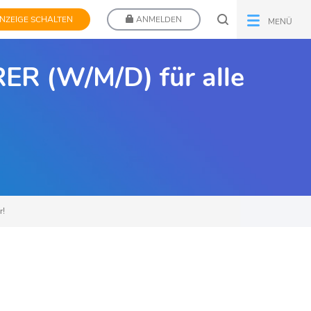
NZEIGE SCHALTEN
ANMELDEN
MENÜ
ER (W/M/D) für alle
r!