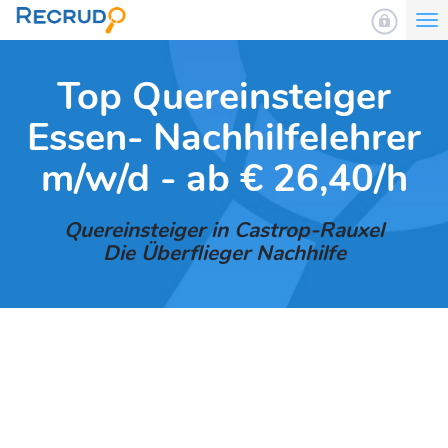
To
nav
Top Quereinsteiger
Essen- Nachhilfelehrer
m/w/d - ab € 26,40/h
Quereinsteiger in Castrop-Rauxel
Die Überflieger Nachhilfe