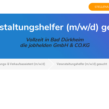
STELLENA
staltungshelfer (m/w/d) g
Vollzeit in Bad Dürkheim
die jobhelden GmbH & CO.KG
ungs- & Verkaufsassistent (m/w/d)
Veranstaltungshelfer (m/w/d) gesucht