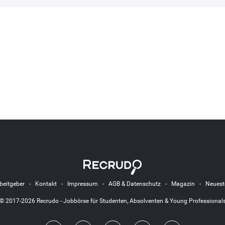
beitgeber
-
Kontakt
-
Impressum
-
AGB & Datenschutz
-
Magazin
-
Neuest
© 2017-2026 Recrudo - Jobbörse für Studenten, Absolventen & Young Professional