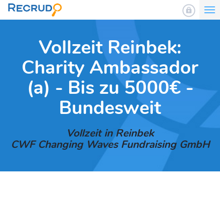
To
nav
Vollzeit Reinbek:
Charity Ambassador
(a) - Bis zu 5000€ -
Bundesweit
Vollzeit in Reinbek
CWF Changing Waves Fundraising GmbH