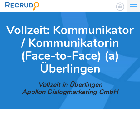
To
nav
Vollzeit: Kommunikator
/ Kommunikatorin
(Face-to-Face) (a)
Überlingen
Vollzeit in Überlingen
Apollon Dialogmarketing GmbH