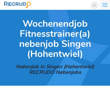
To
nav
Wochenendjob
Fitnesstrainer(a)
nebenjob Singen
(Hohentwiel)
Nebenjob in Singen (Hohentwiel)
RECRUDO Nebenjobs