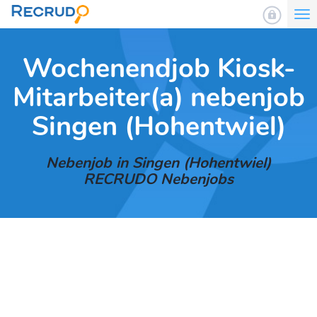
To
nav
Wochenendjob Kiosk-
Mitarbeiter(a) nebenjob
Singen (Hohentwiel)
Nebenjob in Singen (Hohentwiel)
RECRUDO Nebenjobs