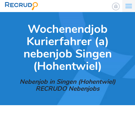
To
nav
Wochenendjob
Kurierfahrer (a)
nebenjob Singen
(Hohentwiel)
Nebenjob in Singen (Hohentwiel)
RECRUDO Nebenjobs