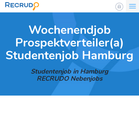
To
nav
Wochenendjob
Prospektverteiler(a)
Studentenjob Hamburg
Studentenjob in Hamburg
RECRUDO Nebenjobs