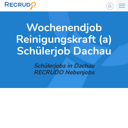
To
nav
Wochenendjob
Reinigungskraft (a)
Schülerjob Dachau
Schülerjobs in Dachau
RECRUDO Nebenjobs