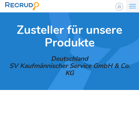
To
nav
Zusteller für unsere
Produkte
Deutschland
SV Kaufmännischer Service GmbH & Co.
KG