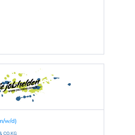
m/w/d)
 & CO.KG