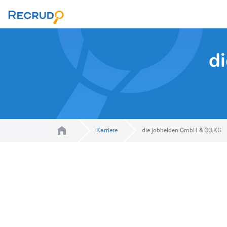
d
Karriere
die jobhelden GmbH & CO.KG