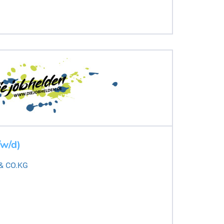
/w/d)
 & CO.KG