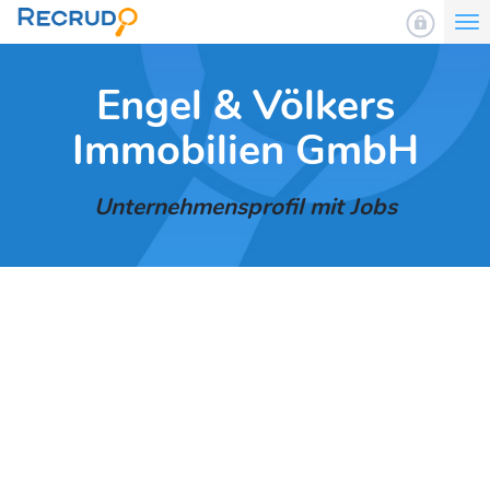
To
nav
Engel & Völkers
Immobilien GmbH
Unternehmensprofil mit Jobs