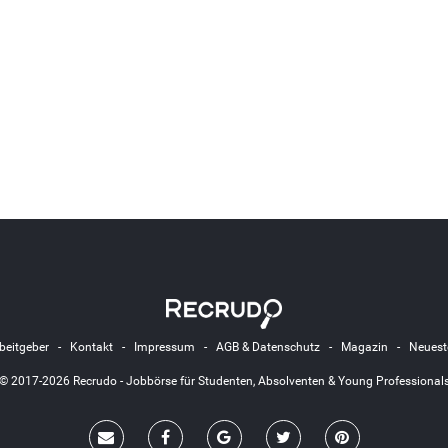
beitgeber
-
Kontakt
-
Impressum
-
AGB & Datenschutz
-
Magazin
-
Neuest
© 2017-2026 Recrudo - Jobbörse für Studenten, Absolventen & Young Professional