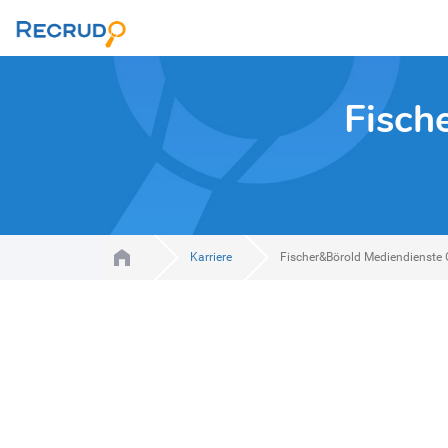
Fisch
Karriere
Fischer&Börold Mediendienst