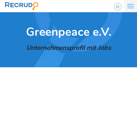
To
nav
Greenpeace e.V.
Unternehmensprofil mit Jobs