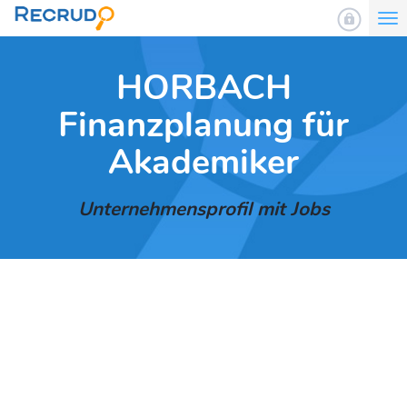
To
nav
HORBACH
Finanzplanung für
Akademiker
Unternehmensprofil mit Jobs