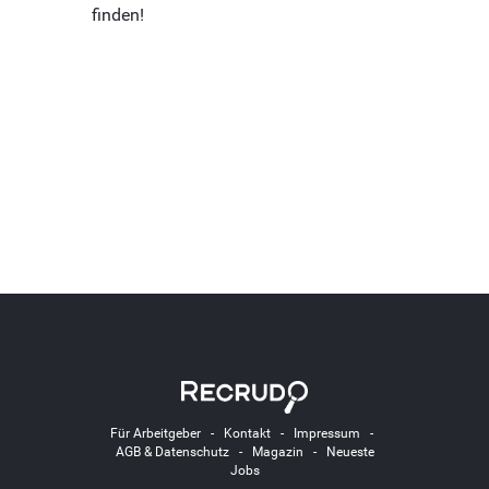
finden!
Für Arbeitgeber
-
Kontakt
-
Impressum
-
AGB & Datenschutz
-
Magazin
-
Neueste
Jobs