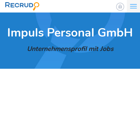
To
nav
Impuls Personal GmbH
Unternehmensprofil mit Jobs