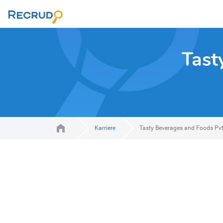
Tast
Karriere
Tasty Beverages and Foods Pvt