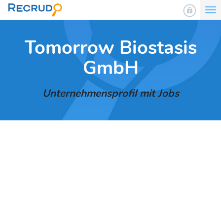
To
nav
Tomorrow Biostasis
GmbH
Unternehmensprofil mit Jobs