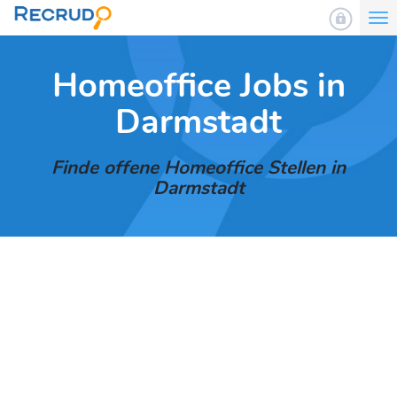
To
nav
Homeoffice Jobs in
Darmstadt
Finde offene Homeoffice Stellen in
Darmstadt