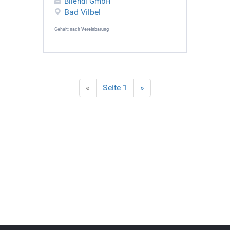
Bilendi GmbH
Bad Vilbel
Gehalt:
nach Vereinbarung
«
Seite 1
»