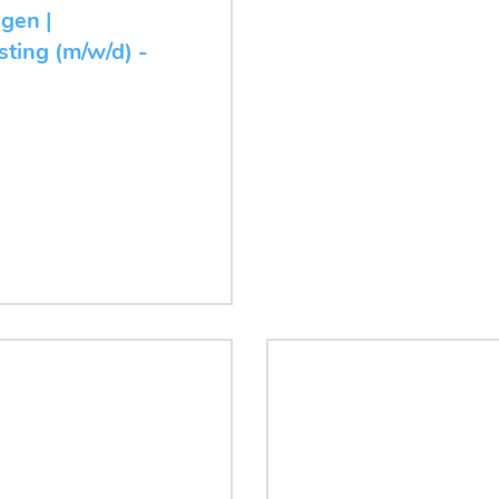
ugen |
ting (m/w/d) -