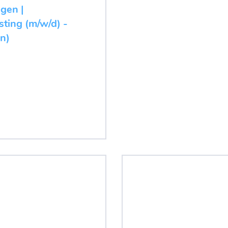
ugen |
ting (m/w/d) -
n)