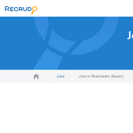
J
Jobs
Jobs in Rheinfelden (Baden)